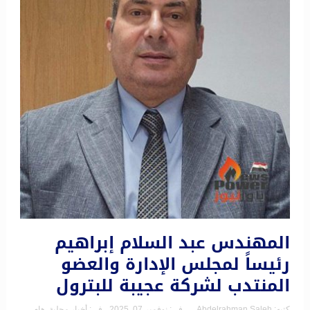
المهندس عبد السلام إبراهيم
رئيساً لمجلس الإدارة والعضو
المنتدب لشركة عجيبة للبترول
كتبه:
Abdelrahman Saleh
فى:
نوفمبر 07, 2025
فى:
أخبار محلية
,
هام