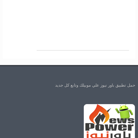
حمل تطبيق باور نيوز علي موبيلك وتابع كل جديد