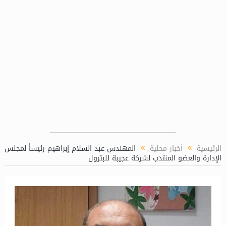
 شركة بوتاجاسكو
النصر للإسكان” تستهدف 840 مليون جنيه صافي أرباح وتتج
الرئيسية
أخبار محلية
المهندس عبد السلام إبراهيم رئيساً لمجلس
الإدارة والعضو المنتدب لشركة عجيبة للبترول