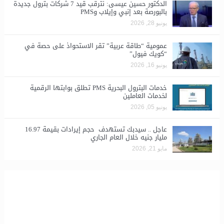
الدكتور حسين عيسى: نترقب قيد 7 شركات بترول جديدة
بالبورصة بعد إنبي وإيلاب وPMS
يونيو 28, 2026
​عمومية “طاقة عربية” تقر الاستحواذ على حصة في
“كويك فيول”
يونيو 16, 2026
خدمات البترول البحرية PMS تطلق بوابتها الرقمية
لخدمات العاملين
يونيو 05, 2026
عاجل .. سيدبك تستهدف حجم إيرادات بقيمة 16.97
مليار جنيه خلال العام الجاري
مايو 21, 2026