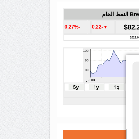
لنفط الخام
$82.
-0.27%
▼-0.22
2026.0