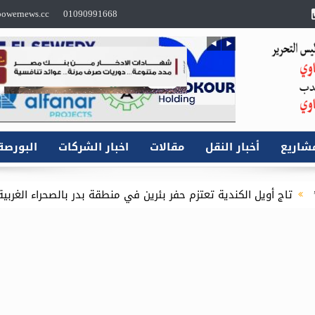
owernews.cc
01090991668
شاريع
أخبار النقل
مقالات
اخبار الشركات
البورصة
تعتزم حفر بئرين في منطقة بدر بالصحراء الغربية باستثمارات 16.1 مليون دولار