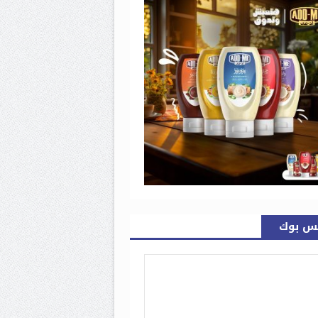
س بوك