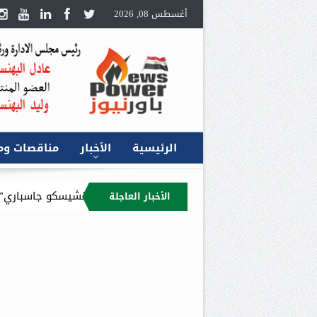
أغسطس 08, 2026
الرئيسية
الأخبار
مناقصات وم
 مديراً عاماً في مصر خلفاً لـ “فرانشيسكو جاسباري”
تاج أويل الكندية 
الأخبار العاجلة
التقديرية لعام 2026/2027 : 9.4 مليار جنيه إجمالي الإيرادات المستهدفة للقابضة وشركاتها التابعة.. وصافي الربح المتوقع 5.5 مليار جنيه