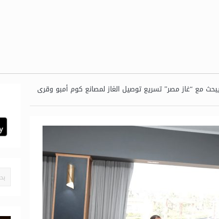
حث مع “غاز مصر” تسريع توصيل الغاز لمصانع كوم أمبو وقرى