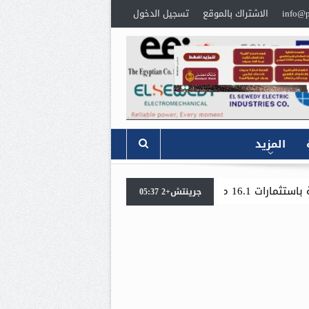
info@p
الاشتراك بالموقع
تسجيل الدخول
المزيد
«جنوب الوادي القابضة للبترول» تنظم لقاءً توعويًا حول
جرينتش+2 05:37