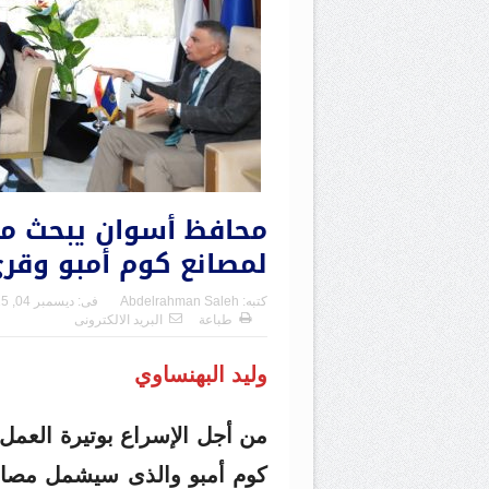
محافظ أسوان يبحث مع 
لمصانع كوم أمبو وقرى
كتبه:
Abdelrahman Saleh
فى:
ديسمبر 04, 2025
طباعة
البريد الالكترونى
وليد البهنساوي
من أجل الإسراع بوتيرة العمل
كوم أمبو والذى سيشمل مصانع 