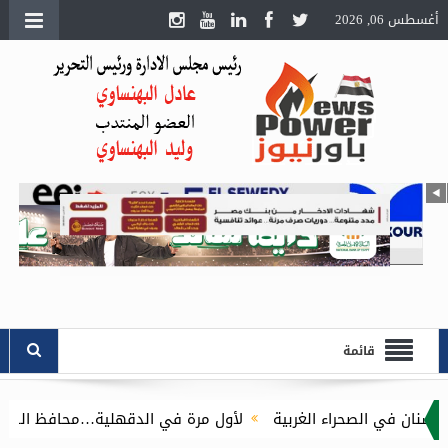
أغسطس 06, 2026
قائمة
ربية
لأول مرة في الدقهلية…محافظ الدقهلية يُطلق مبادرة توصيل أسطوانات البوتاجاز