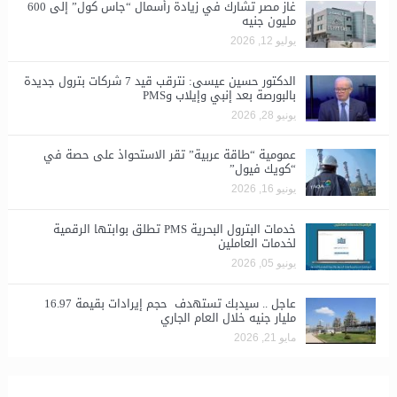
غاز مصر تشارك في زيادة رأسمال “جاس كول” إلى 600
مليون جنيه
يوليو 12, 2026
الدكتور حسين عيسى: نترقب قيد 7 شركات بترول جديدة
بالبورصة بعد إنبي وإيلاب وPMS
يونيو 28, 2026
​عمومية “طاقة عربية” تقر الاستحواذ على حصة في
“كويك فيول”
يونيو 16, 2026
خدمات البترول البحرية PMS تطلق بوابتها الرقمية
لخدمات العاملين
يونيو 05, 2026
عاجل .. سيدبك تستهدف حجم إيرادات بقيمة 16.97
مليار جنيه خلال العام الجاري
مايو 21, 2026