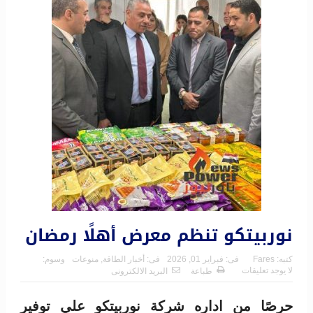
نوربيتكو تنظم معرض أهلًا رمضان
كتبه:
Fares
فى:
فبراير 01, 2026
فى:
أخبار الطاقة
,
منوعات
وسوم:
لا يوجد تعليقات
طباعة
البريد الالكترونى
حرصًا من اداره شركة نوربيتكو علي توفير