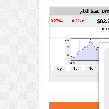
لنفط الخام
$82.
-0.27%
▼-0.22
2026.0