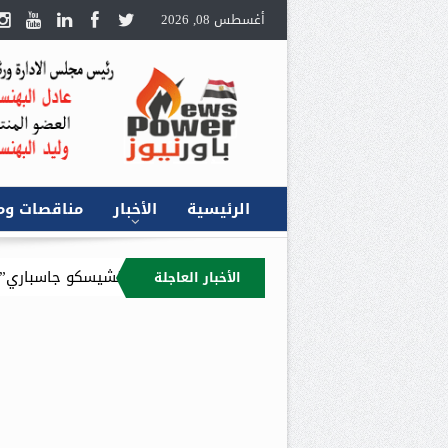
أغسطس 08, 2026
الرئيسية
الأخبار
مناقصات وم
” مديراً عاماً في مصر خلفاً لـ “فرانشيسكو جاسباري”
تاج أويل الكندي
الأخبار العاجلة
زنة التقديرية لعام 2026/2027 : 9.4 مليار جنيه إجمالي الإيرادات المستهدفة للقابضة وشركاتها التابعة.. وصافي الربح المتوقع 5.5 مليار جنيه