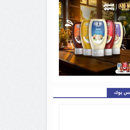
س بوك