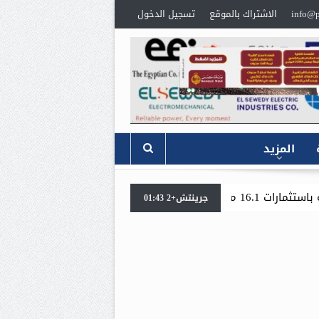
info@p
الاشتراك بالموقع
تسجيل الدخول
المزيد
«جنوب الوادي القابضة للبترول» تنظم لقاءً توعويًا حو
جرينتش+2 01:43