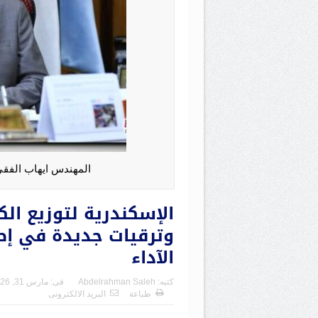
المهندس ايهاب الفقى
الإسكندرية لتوزيع الك
وترقيات جديدة في إطا
الآداء
كتبه:
Abdelrahman Saleh
فى:
مارس 31, 2026
طباعة
البريد الالكترونى