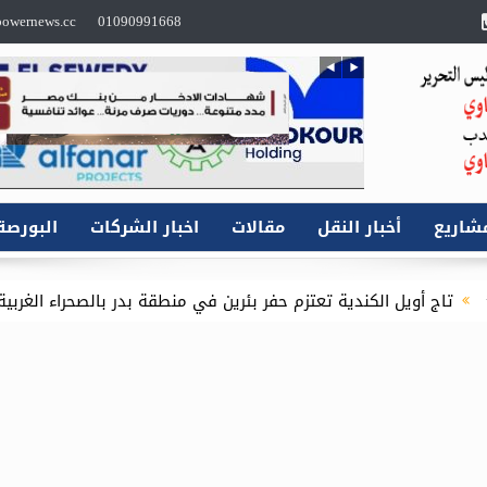
owernews.cc
01090991668
شاريع
أخبار النقل
مقالات
اخبار الشركات
البورصة
ة تعتزم حفر بئرين في منطقة بدر بالصحراء الغربية باستثمارات 16.1 مليون دولار