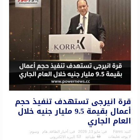
قرة انيرجى تستهدف تنفيذ حجم
أعمال بقيمة 9.5 مليار جنيه خلال
العام الجاري
كتبه:
Fares
فى:
مايو 13, 2026
فى:
أخبار الطاقة
,
هام
وسوم:
لا يوجد تعليقات
طباعة
البريد الالكترونى