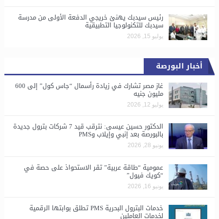
رئيس سيدبك يهنئ خريجي الدفعة الأولى من مدرسة
سيدبك للتكنولوجيا التطبيقية
يوليو 15, 2026
أخبار البورصة
غاز مصر تشارك في زيادة رأسمال “جاس كول” إلى 600
مليون جنيه
يوليو 12, 2026
الدكتور حسين عيسى: نترقب قيد 7 شركات بترول جديدة
بالبورصة بعد إنبي وإيلاب وPMS
يونيو 28, 2026
​عمومية “طاقة عربية” تقر الاستحواذ على حصة في
“كويك فيول”
يونيو 16, 2026
خدمات البترول البحرية PMS تطلق بوابتها الرقمية
لخدمات العاملين