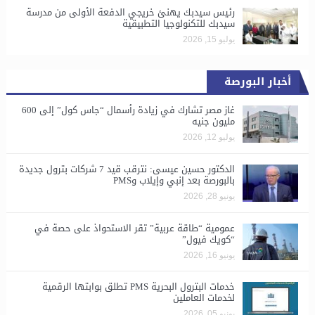
رئيس سيدبك يهنئ خريجي الدفعة الأولى من مدرسة
سيدبك للتكنولوجيا التطبيقية
يوليو 15, 2026
أخبار البورصة
غاز مصر تشارك في زيادة رأسمال “جاس كول” إلى 600
مليون جنيه
يوليو 12, 2026
الدكتور حسين عيسى: نترقب قيد 7 شركات بترول جديدة
بالبورصة بعد إنبي وإيلاب وPMS
يونيو 28, 2026
​عمومية “طاقة عربية” تقر الاستحواذ على حصة في
“كويك فيول”
يونيو 16, 2026
خدمات البترول البحرية PMS تطلق بوابتها الرقمية
لخدمات العاملين
يونيو 05, 2026