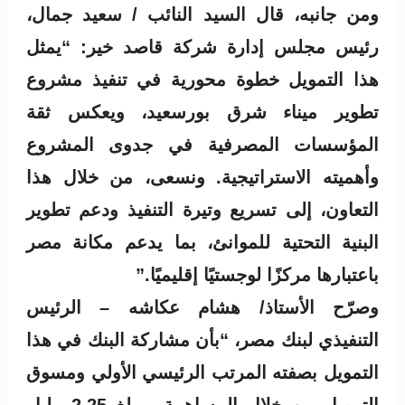
ومن جانبه، قال السيد النائب / سعيد جمال،
رئيس مجلس إدارة شركة قاصد خير: “يمثل
هذا التمويل خطوة محورية في تنفيذ مشروع
تطوير ميناء شرق بورسعيد، ويعكس ثقة
المؤسسات المصرفية في جدوى المشروع
وأهميته الاستراتيجية. ونسعى، من خلال هذا
التعاون، إلى تسريع وتيرة التنفيذ ودعم تطوير
البنية التحتية للموانئ، بما يدعم مكانة مصر
باعتبارها مركزًا لوجستيًا إقليميًا.”
وصرّح الأستاذ/ هشام عكاشه – الرئيس
التنفيذي لبنك مصر، “بأن مشاركة البنك في هذا
التمويل بصفته المرتب الرئيسي الأولي ومسوق
التمويل من خلال المساهمة بمبلغ 2.25 مليار