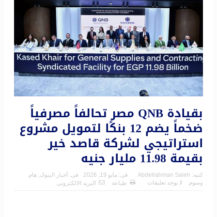
بقيادة QNB مصر تحالفاً مصرفياً
ضخماً يضم 12 بنكًا لتمويل مشروع
استراتيجي لشركة قاصد خير
بقيمة 11.98 مليار جنيه
كتبه:
Abdelrahman Saleh
فى:
مايو 19, 2026
فى:
أخبار البنوك
,
هام
وسوم:
لا يوجد تعليقات
طباعة
البريد الالكترونى