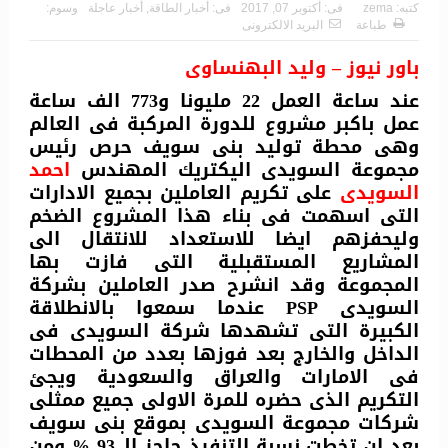
كتبه:
zema
فى:
أكتوبر 07, 2017
فى:
أخبار الطاقة
,
أخبار عاجلة
وسوم:
طباعة
البريد الالكترونى
باور نيوز – وليد البهنساوى
عند ساعة العمل 22 مليونا و773 الف ساعة
عمل باكبر مشروع للدورة المركبة فى العالم
وهى محطة توليد بنى سويف حرص رئيس
مجموعة السويدى اليكتريك المهندس
احمد
السويدى
على تكريم العاملين بجميع الادارات
التى اسهمت فى بناء هذا المشروع الضخم
وليحفزهم ايضا للاستعداد للانتقال الى
المشاريع المستقبلية التى فازت بها
المجموعة وقد انشرح صدر العاملين بشركة
السويدى PSP عندما سمعوا بالانطلاقة
الكبيرة التى تشهدها شركة السويدى فى
الداخل والخارج بعد فوزها بعدد من المحطات
فى الامارات والعراق والسعودية ويجئ
التكريم الذى حضره للمرة الاولى جميع ممثلى
شركات مجموعة السويدى بموقع بنى سويف
بعد ان تخطت نسبة التنفيذ حاجز الـ 93 % ومن