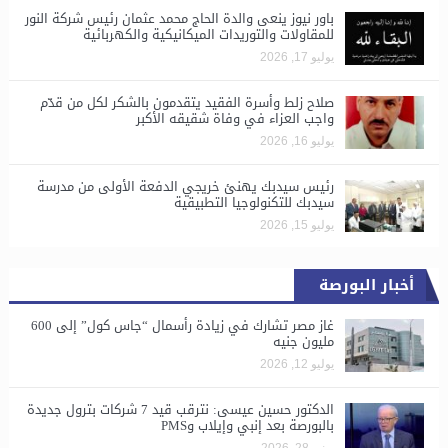
باور نيوز ينعى والدة الحاج محمد عثمان رئيس شركة النور
للمقاولات والتوريدات الميكانيكية والكهربائية
يوليو 17, 2026
صلاح زلط وأسرة الفقيد يتقدمون بالشكر لكل من قدّم
واجب العزاء في وفاة شقيقه الأكبر
يوليو 16, 2026
رئيس سيدبك يهنئ خريجي الدفعة الأولى من مدرسة
سيدبك للتكنولوجيا التطبيقية
يوليو 15, 2026
أخبار البورصة
غاز مصر تشارك في زيادة رأسمال “جاس كول” إلى 600
مليون جنيه
يوليو 12, 2026
الدكتور حسين عيسى: نترقب قيد 7 شركات بترول جديدة
بالبورصة بعد إنبي وإيلاب وPMS
يونيو 28, 2026