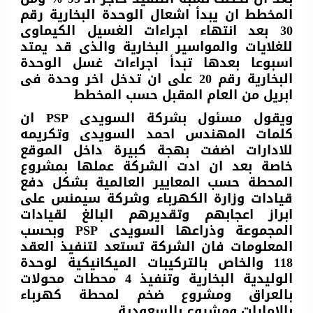
المخطط ان يبدأ اشعال الوحدة البخارية رقم
30 بعد انتهاء اجراءات الغسيل الكيماوى
للغلايات والمواسير البخارية والذى قد يمتد
اسبوعا بعدها تبدأ اجراءات غسل الوحدة
البخارية رقم 20 على ان تدخل اخر وحدة فى
ابريل من العام المقبل حسب المخطط
ويقول مسئول بشركة السويدى PSP ان
كلمات المهندس احمد السويدى وتكريمه
للادارات اضفت بهجة كبيرة داخل الموقع
خاصة بعد ان ادت الشركة عملها بمشروع
المحطة حسب المعايير العالمية بشكل دفع
قيادات وزارة الكهرباء وشركة سيمنس على
ابراز اعجابهم وتقديرهم البالغ لقيادات
المجموعة وذراعها السويدى PSP وبحسب
المعلومات فان الشركة تستعد لتنفيذ العقد
118 والخاص بالتركيبات الميكانيكية لوحدة
الوليدية البخارية وتنفيذ 4 محطات محولات
بالعراق ومشروع ضخم لمحطة كهرباء
بالامارات ومشروع بالسعودية …