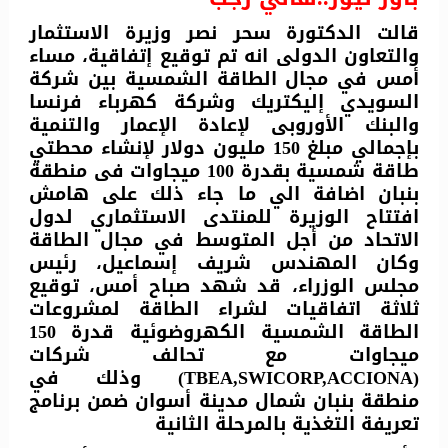
قالت الدكتورة سحر نصر وزيرة الاستثمار
والتعاون الدولى انه تم توقيع إتفاقية، مساء
أمس في مجال الطاقة الشمسية بين شركة
السويدي إليكتريك وشركة كهرباء فرنسا
والبنك الأوروبى لإعادة الإعمار والتنمية
بإجمالي مبلغ 150 مليون دولار لإنشاء محطتي
طاقة شمسية بقدرة 100 ميجاوات فى منطقة
بنبان اضافة الي ما جاء ذلك على هامش
افتتاح الوزيرة للمنتدى الاستثماري لدول
الاتحاد من أجل المتوسط في مجال الطاقة
وكان المهندس شريف إسماعيل، رئيس
مجلس الوزراء، قد شهد صباح أمس، توقيع
ثلاثة اتفاقيات لشراء الطاقة لمشروعات
الطاقة الشمسية الكهروضوئية قدرة 150
ميجاوات مع تحالف شركات
(TBEA,SWICORP,ACCIONA) وذلك في
منطقة بنبان شمال مدينة أسوان ضمن برنامج
تعريفة التغذية بالمرحلة الثانية