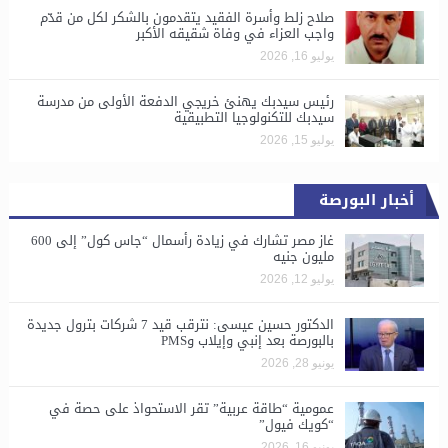
صلاح زلط وأسرة الفقيد يتقدمون بالشكر لكل من قدّم
واجب العزاء في وفاة شقيقه الأكبر
يوليو 16, 2026
رئيس سيدبك يهنئ خريجي الدفعة الأولى من مدرسة
سيدبك للتكنولوجيا التطبيقية
يوليو 15, 2026
أخبار البورصة
غاز مصر تشارك في زيادة رأسمال “جاس كول” إلى 600
مليون جنيه
يوليو 12, 2026
الدكتور حسين عيسى: نترقب قيد 7 شركات بترول جديدة
بالبورصة بعد إنبي وإيلاب وPMS
يونيو 28, 2026
​عمومية “طاقة عربية” تقر الاستحواذ على حصة في
“كويك فيول”
يونيو 16, 2026