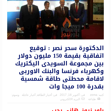
الدكتورة سحر نصر : توقيع
اتفاقية بقيمة 150 مليون دولار
بين مجموعة السويدى اليكتريك
وكهرباء فرنسا والبنك الاوربى
لاقامة محطتى طاقة شمسية
بقدرة 100 ميجا وات
كتبه:
zema
فى:
أكتوبر 18, 2017
فى:
أخبار الطاقة
,
أخبار عاجلة
وسوم:
طباعة
البريد الالكترونى
باور نيوز..هاني رجب