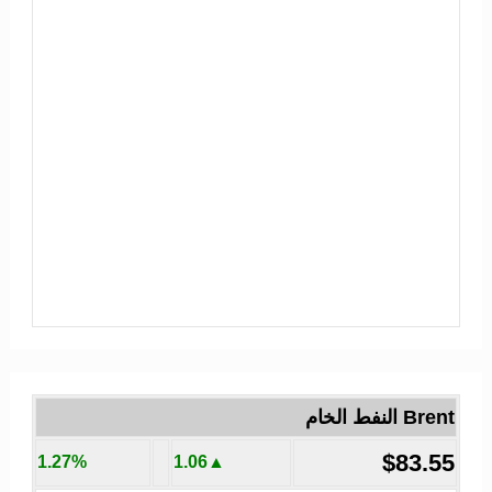
Brent النفط الخام
$83.55
1.27%
▲1.06