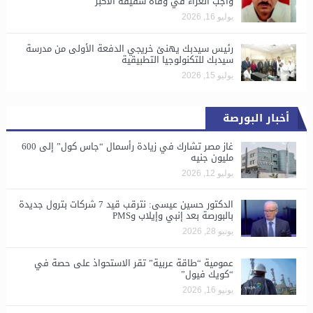
واجب العزاء في وفاة شقيقه الأكبر
يوليو 16, 2026
رئيس سيدبك يهنئ خريجي الدفعة الأولى من مدرسة
سيدبك للتكنولوجيا التطبيقية
يوليو 15, 2026
أخبار البورصة
غاز مصر تشارك في زيادة رأسمال “جاس كول” إلى 600
مليون جنيه
يوليو 12, 2026
الدكتور حسين عيسى: نترقب قيد 7 شركات بترول جديدة
بالبورصة بعد إنبي وإيلاب وPMS
يونيو 28, 2026
​عمومية “طاقة عربية” تقر الاستحواذ على حصة في
“كويك فيول”
يونيو 16, 2026