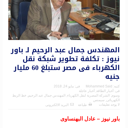
المهندس جمال عبد الرحيم لـ باور
نيوز : تكلفة تطوير شبكة نقل
الكهرباء فى مصر ستبلغ 60 مليار
جنيه
كتبه:
Mohammed Said
فى:
مايو 24, 2018
فى:
أخبار الطاقة
,
أخبار عاجلة
وسوم:
الشركة المصرية لنقل الكهرباء
,
المهندس جمال عبد الرحيم
,
خط الربط
الكهربائى
,
سيمنس
لا يوجد تعليقات
طباعة
البريد الالكترونى
باور نيوز – عادل البهنساوى