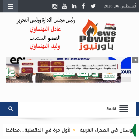
أغسطس 06, 2026
قائمة
حراء الغربية
لأول مرة في الدقهلية…محافظ الدقهلية يُطلق مبادرة توصيل أسطوانا