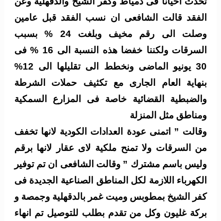
تحدث احيانا فى دمياط وكفر الشيخ والدقهلية وعن
الفقد قالت الشافعى ان نسب الفقد قبل عامين
وصلت الى رقم مخيف وبلغت 24 % بسبب
السرقات ولكننا خفضا هذه النسبة الى 16 % فى
30 يونيو الماضى ونخطط الى تقليلها الى 12%
بنهاية العام الجارى مع تكثيف حملات الشرطة
والضبطية القضائية خاصة فى المزارع السمكية
ومناطق مثل المنزلة
وقالت ” اتمنى عودة العدادات الكودية لانها تخفف
من السرقات ولا تمنح ملكية لاى عقار لانها برقم
وليس باسم مشترك ” وقالت الشافعى ان تم توفير
الكهرباء اللازمة لكل المناطق الصناعية الجديدة فى
كفر الشيخ بمطوبس وميت غمر بالدقهلية وجمصة و
بركة غليون وكل من تقدم بطلب للتوصيل تم انهاء