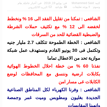
كتبه:
Mohammed Said
فى:
يوليو 19, 2018
فى:
أخبار عاجلة
,
هام
وسوم:
لا يوجد تعليقات
طباعة
البريد الالكترونى
الشافعى : تمكنا من تقليل الفقد الى 16 % ونخطط
لخفضه الى 12 % مع تكثيف حملات الشرطة
والضبطية القضائية للحد من السرقات
الشافعى : الخطة الطموحة تتكلف 2.7 مليار جنيه
وتكتمل فى 30 يونيو القادم ونستهدف عمل شبكة
موازية تحد من الاعطال تماما
نفذنا 60 % من خطة احلال الخطوط الهوائية
بكابلات ارضية وننسق مع المحافظات لوضع
الكابلات غى مسار امن
الشافعى : وفرنا الكهرباء لكل المناطق الصناعية
الجديدة بغليون ومطوبس وميت غمر وجمصة
وانهينا المقايسات