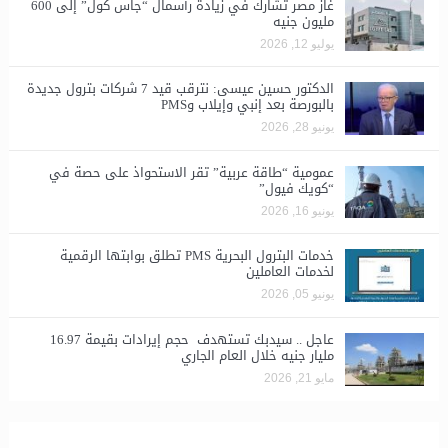
غاز مصر تشارك في زيادة رأسمال “جاس كول” إلى 600
مليون جنيه
يوليو 12, 2026
الدكتور حسين عيسى: نترقب قيد 7 شركات بترول جديدة
بالبورصة بعد إنبي وإيلاب وPMS
يونيو 28, 2026
​عمومية “طاقة عربية” تقر الاستحواذ على حصة في
“كويك فيول”
يونيو 16, 2026
خدمات البترول البحرية PMS تطلق بوابتها الرقمية
لخدمات العاملين
يونيو 05, 2026
عاجل .. سيدبك تستهدف حجم إيرادات بقيمة 16.97
مليار جنيه خلال العام الجاري
مايو 21, 2026