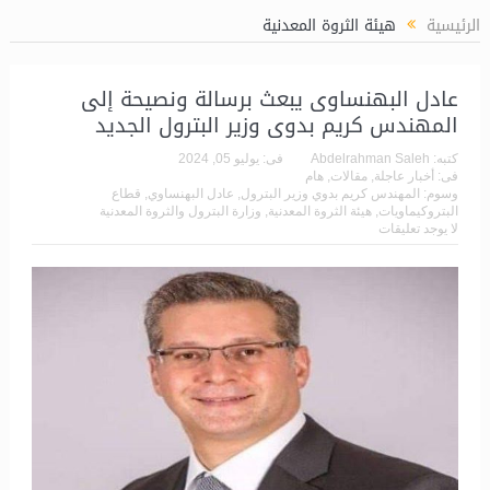
الرئيسية
هيئة الثروة المعدنية
عادل البهنساوى يبعث برسالة ونصيحة إلى
المهندس كريم بدوى وزير البترول الجديد
كتبه:
Abdelrahman Saleh
فى:
يوليو 05, 2024
فى:
أخبار عاجلة
,
مقالات
,
هام
وسوم:
المهندس كريم بدوي وزير البترول
,
عادل البهنساوي
,
قطاع
البتروكيماويات
,
هيئة الثروة المعدنية
,
وزارة البترول والثروة المعدنية
لا يوجد تعليقات