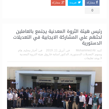
مشاركة
تغريدة
مشاركة
0
رئيس هيئة الثروة المعدنية يجتمع بالعاملين
لحثهم علي المشاركة الايجابية في التعديلات
الدستورية
كتبه:
Mohammed Ali
فى:
أبريل 11, 2019
فى:
أخبار محلية
,
هام
وسوم:
التعديلات الدستورية
,
الدكتور اسامة فاروق
,
هيئة الثروة المعدنية
لا يوجد تعليقات