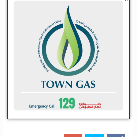
باور نيوز – وليد البهنساوى قال مسئول بارز بهيئة الثروة المعدنية فى
تصريحات لــ “باور نيوز” ان شركة فوسفات مصر قد وقعت فى ديسمبر
الماضى عقداً لنظام إدارة الجودة الا...
اقرأ المزيد