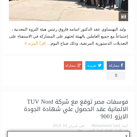
وليد البهنساوي عقد الدكتور اسامه فاروق رئيس هيئة الثروة المعدنية ،
إجتماعاً مع جميع العاملين بالهيئة لحثهم على المشاركة في الاستفتاء على
التعديلات الدستورية المرتقبة، وذلك صباح اليوم...
اقرأ المزيد
مشاركة
تغريدة
مشاركة
0
فوسفات مصر توقع مع شركة TUV Nord
الالمانية عقد الحصول علي شهادة الجودة
الايزو 9001
كتبه:
Mohammed Said
فى:
فبراير 02, 2019
فى:
أخبار عاجلة
,
اخبار التعدين
,
هام
وسوم:
فوسفات مصر
,
هيئة الثروة المعدنية
لا يوجد تعليقات
X