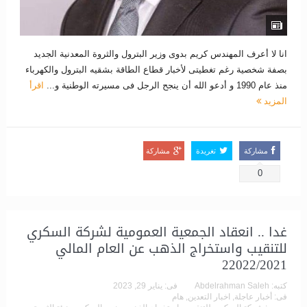
انا لا أعرف المهندس كريم بدوى وزير البترول والثروة المعدنية الجديد
بصفة شخصية رغم تغطيتى لأخبار قطاع الطاقة بشقيه البترول والكهرباء
منذ عام 1990 و أدعو الله أن ينجح الرجل فى مسيرته الوطنية و...
اقرأ
المزيد
مشاركة
تغريدة
مشاركة
0
غدا .. انعقاد الجمعية العمومية لشركة السكري
للتنقيب واستخراج الذهب عن العام المالي
22022/2021
كتبه:
Abdelrahman Saleh
فى:
يناير 29, 2023
فى:
أخبار عاجلة
,
اخبار التعدين
,
هام