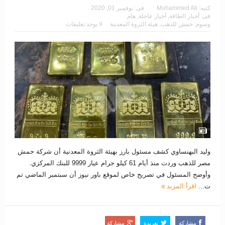
كتبه:
Mohammed Ali
فى:
نوفمبر 01, 2020
فى:
أخبار الطاقة
,
أخبار عاجلة
,
هام
وسوم:
حمش للذهب
,
هيئة الثروة المعدنية
لا يوجد تعليقات
وليد البهنساوي كشف مسئول بارز بهيئة الثروة المعدنية أن شركة حمش
مصر للذهب وردت منذ أيام 61 كيلو جرام عيار 9999 للبنك المركزي.
وأوضح المسئول في تصريح خاص لموقع باور نيوز أن سبتمبر الماضي تم
ت...
اقرأ المزيد
مشاركة
تغريدة
مشاركة