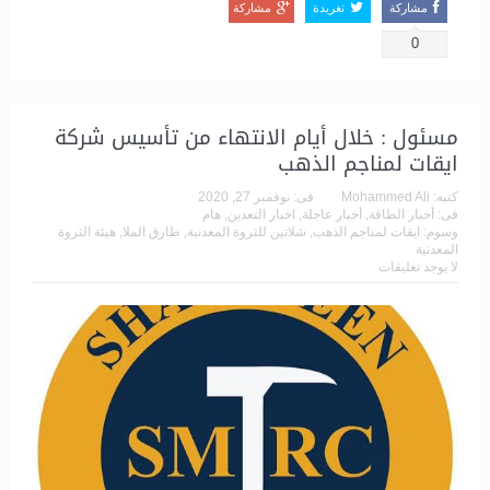
مشاركة
تغريدة
مشاركة
0
مسئول : خلال أيام الانتهاء من تأسيس شركة
ايقات لمناجم الذهب
كتبه:
Mohammed Ali
فى:
نوفمبر 27, 2020
فى:
أخبار الطاقة
,
أخبار عاجلة
,
اخبار التعدين
,
هام
وسوم:
ايقات لمناجم الذهب
,
شلاتين للثروة المعدنية
,
طارق الملا
,
هيئة الثروة
المعدنية
لا يوجد تعليقات