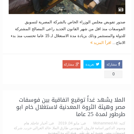
صدور تفويض مجلس الوزراء الخاص بالشركة المصرية لتسويق
الفوسفات منذ اقل من شهر القانون الجديد راعى المصالح المشتركة
للدولة والمستثمر وذلك بزيادة مدة الاستغلال لـ 15 عاما تحتسب منذ بدء
الانتاج...
اقرأ المزيد
مشاركة
تغريدة
مشاركة
0
الملا يشهد غداً توقيع اتفاقية بين فوسفات
مصر وهيئة الثروة المعدنية لاستغلال خام ابو
طرطور لمدة 25 عاما
كتبه:
Mohammed Ali
فى:
مايو 04, 2019
فى:
أخبار عاجلة
,
هام
وسوم:
الدكتور اسامة فاروق
,
المهندس طارق الملا
,
خالد الغزالي حرب
,
شركة
فوسفات مصر
,
هضبة ابو طرطور
,
هيئة الثروة المعدنية