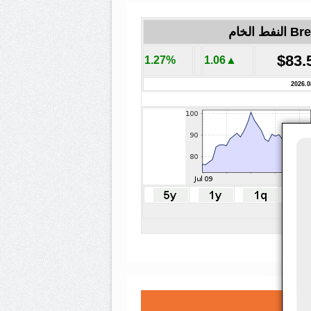
لنفط الخام
$83.
1.27%
▲1.06
2026.0