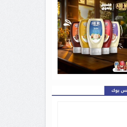
س بوك