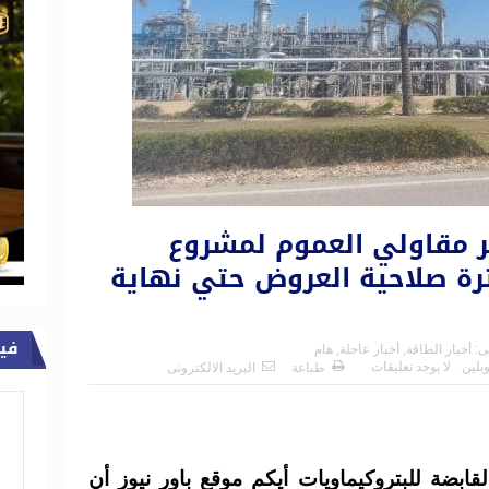
 مقاولي العموم لمشروع
ترة صلاحية العروض حتي نهاية
في
ى:
أخبار الطاقة
,
أخبار عاجلة
,
هام
بلين
لا يوجد تعليقات
طباعة
البريد الالكترونى
قابضة للبتروكيماويات أيكم موقع باور نيوز أن