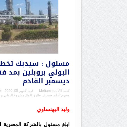
مسئول : سيدبك تخطر
البولي بروبلين بمد ف
ديسمبر القادم
كتبه:
Mohammed Ali
فى:
أكتوبر 05, 2020
ف
وسوم:
أيكم
,
سيدبك
,
طارق الملا
,
مشروع البولي برو
وليد البهنساوي
ابلغ مسئول بالشركة المصرية ال