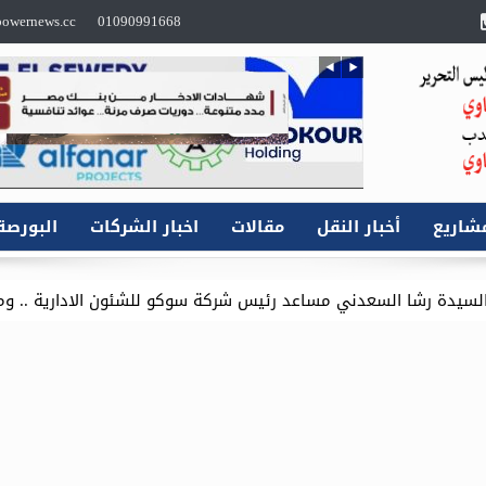
owernews.cc
01090991668
شاريع
أخبار النقل
مقالات
اخبار الشركات
البورصة
مساعد رئيس شركة سوكو للشئون الادارية .. وموقع باور نيوز يتقدم 