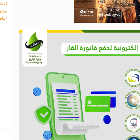
لمقا
مقاو
البا