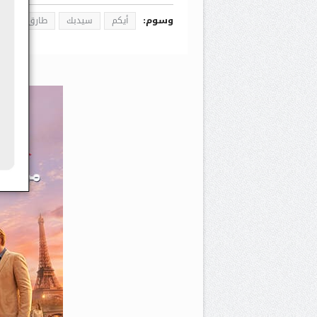
وسوم:
أيكم
سيدبك
طارق الملا