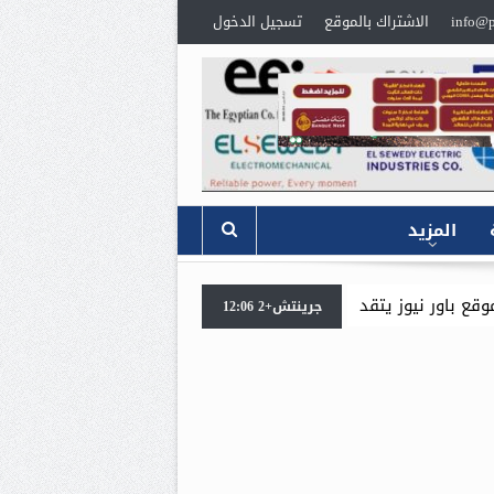
info@p
الاشتراك بالموقع
تسجيل الدخول
المزيد
بخالص العزاء،
للمرة الثانية خلال ايام .. وزير البترول والثروة ال
جرينتش+2 12:06