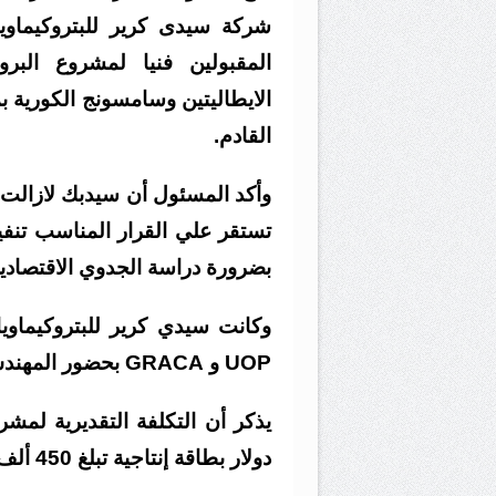
شركة سيدى كرير للبتروكيماو
المقبولين فنيا لمشروع البرو
الايطاليتين وسامسونج الكورية 
القادم.
وأكد المسئول أن سيدبك لازالت 
تستقر علي القرار المناسب تنفي
بضرورة دراسة الجدوي الاقتصادي
وكانت سيدي كرير للبتروكيما
UOP و GRACA بحضور المهندس طارق الملا وزير البترول والثروة المعدنية
دولار بطاقة إنتاجية تبلغ 450 ألف طن سنويا