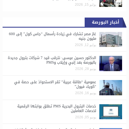
يوليو 15, 2026
أخبار البورصة
غاز مصر تشارك في زيادة رأسمال “جاس كول” إلى 600
مليون جنيه
يوليو 12, 2026
الدكتور حسين عيسى: نترقب قيد 7 شركات بترول جديدة
بالبورصة بعد إنبي وإيلاب وPMS
يونيو 28, 2026
​عمومية “طاقة عربية” تقر الاستحواذ على حصة في
“كويك فيول”
يونيو 16, 2026
خدمات البترول البحرية PMS تطلق بوابتها الرقمية
لخدمات العاملين
يونيو 05, 2026