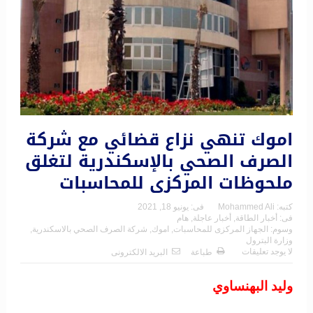
اموك تنهي نزاع قضائي مع شركة
الصرف الصحي بالإسكندرية لتغلق
ملحوظات المركزى للمحاسبات
كتبه:
Mohammed Ali
فى:
يونيو 18, 2021
فى:
أخبار الطاقة
,
أخبار عاجلة
,
هام
وسوم:
الجهاز المركزى للمحاسبات
,
اموك
,
شركة الصرف الصحي بالاسكندرية
,
وزارة البترول
لا يوجد تعليقات
طباعة
البريد الالكترونى
وليد البهنساوي