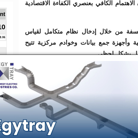
لاهتمام الكافي بعنصري الكفاءة الاقتصادية
Brent ا
10
لسفة من خلال إدخال نظام متكامل لقياس
8.06
ة وأجهزة جمع بيانات وخوادم مركزية تتيح
غيل بشكل لحظي.
دلة العمل في قطاع الكهرباء وفق المفهوم
R – C = I (Income = Revenues – Cost) • R: الإيرادات = الطاقة
عر الوحدة (جنيه/ م و س)