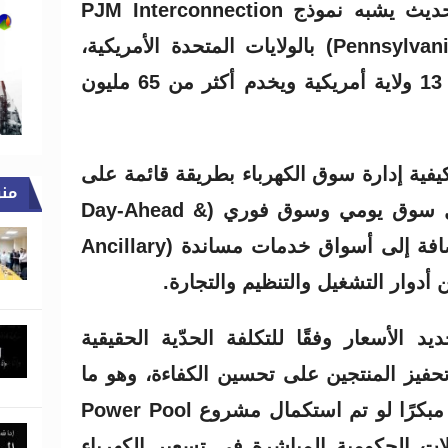
لقيام سوق كهرباء تنافسي حديث يشبه نموذج PJM Interconnection
القائم في ولاية بنسلفانيا (Pennsylvania) بالولايات المتحدة الأمريكية،
وهو سوق رائد يضم أكثر من 13 ولاية أمريكية ويخدم أكثر من 65 مليون
لميًا على كيفية إدارة سوق الكهرباء بطريقة قائمة على
من
المنافسة والشفافية من خلال سوق يومي وسوق فوري (Day-Ahead &
Real-Time Markets) ، بالإضافة إلى أسواق خدمات مساندة (Ancillary
د الأسعار وفقًا للتكلفة الحدّية الحقيقية
Marginal Cost Pri) وتحفيز المنتجين على تحسين الكفاءة، وهو ما
كان يمكن لمصر أن تستلهمه مبكرًا لو تم استكمال مشروع Power Pool
ات الحكومية المباشرة في تسعير الكهرباء