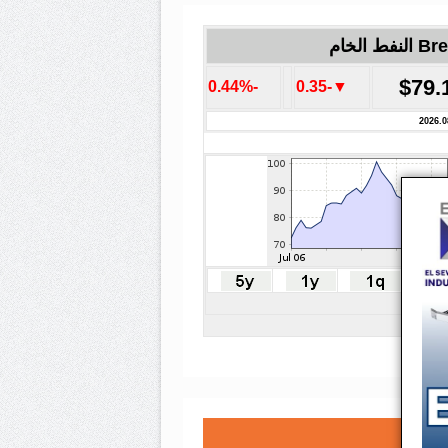
لنفط الخام
$79.
-0.44%
▼-0.35
2026.0