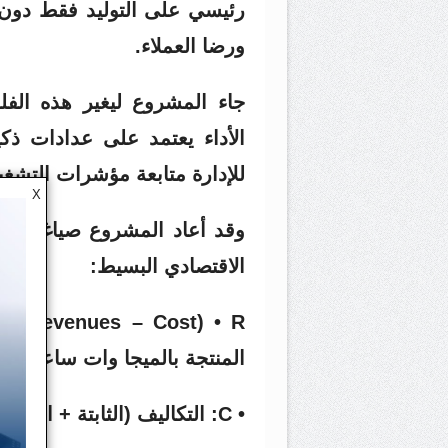
رئيسي على التوليد فقط دون ا
ورضا العملاء.
جاء المشروع ليغير هذه الف
الأداء يعتمد على عدادات ذكي
للإدارة متابعة مؤشرات التش
X
وقد أعاد المشروع صياغة معا
الاقتصادي البسيط:
المنتجة بالميجا وات ساعة × س
• C: التكاليف (الثابتة + المتغيرة وأهمها تكلفة الوقود) •