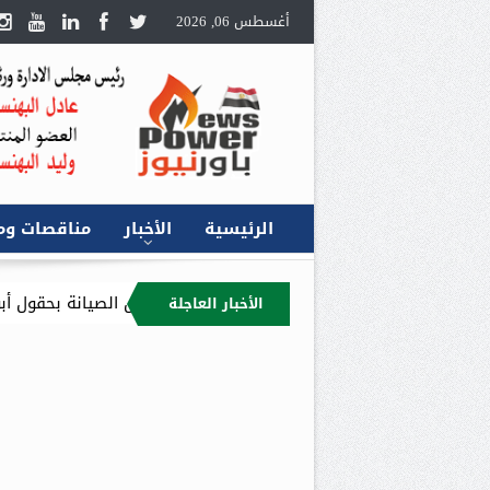
أغسطس 06, 2026
الرئيسية
الأخبار
مناقصات وم
ة للبترول” و”بترومنت” يتفقدان أعمال الصيانة بحقول أبوسنان في الصحر
الأخبار العاجلة
كن الصندوق العربي للطاقة من إجراء الفحص النافي للجهالة