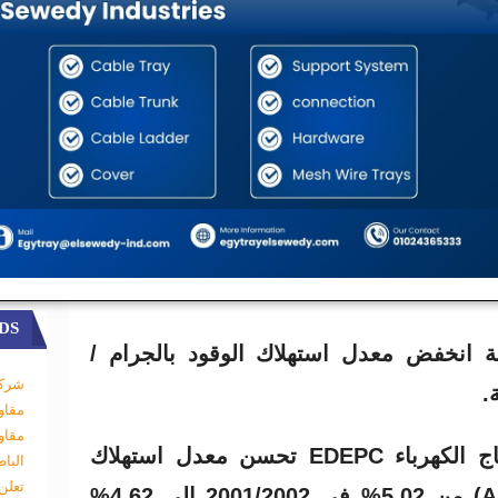
خصومات وبذلك أصبح عنصر تكلفة الوقود هو
 التشغيلية، مما حفّز المحطات على تحسين
د للوصول إلى أعلى عائد ممكن.
ء
ًا ملحوظًا بعد تطبيق النظام الجديد.
DS
 انخفض معدل استهلاك الوقود بالجرام /
شركة
.
مقاو
مقاو
• في شركة شرق الدلتا لانتاج الكهرباء EDEPC تحسن معدل استهلاك
البا
تعلن
الخدمات المساعدة (Aux/Gen) من 5.02% في 2001/2002 إلى 4.62%