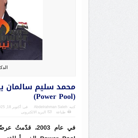
الدك
محمد سليم سالمان يك
(Power Pool)
كتبه:
Abdelrahman Saleh
فى:
أكتوبر 18, 2025
طباعة
البريد الالكترونى
في عام 2003، قد