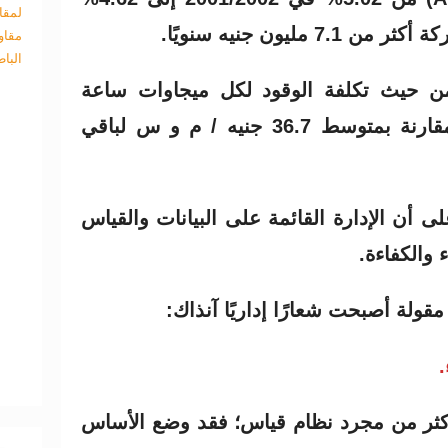
لمقا
مقاو
البا
ED الأفضل من حيث تكلفة الوقود لكل ميجاوات ساعة
بواقع 35.24 جنيه/ م و س مقارنة بمتوسط 36.7 جنيه / م و س لباقي
 على أن الإدارة القائمة على البيانات والقياس
 والكفاءة.
قولة أصبحت شعارًا إداريًا آنذاك:
.
ان مشروع Power Pool أكثر من مجرد نظام قياس؛ فقد وضع الأساس