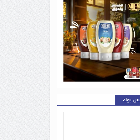
س بوك