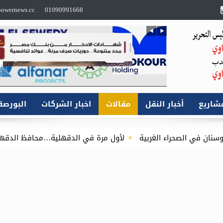
owernews.cc
01090991668
شاريع
أخبار النقل
مقالات
اخبار الشركات
البورصة
اء الغربية
لأول مرة في الدقهلية…محافظ الدقهلية يُطلق مبادرة توصيل أسطوانات ا