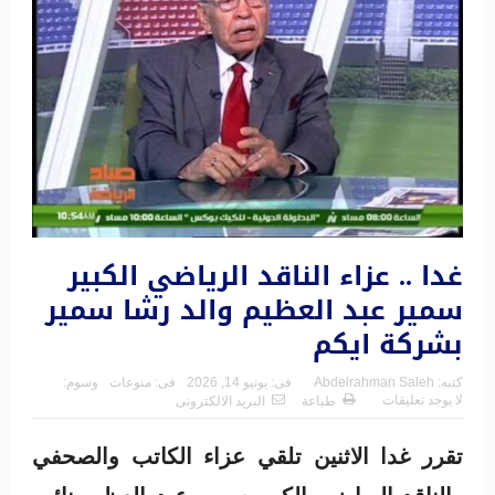
غدا .. عزاء الناقد الرياضي الكبير
سمير عبد العظيم والد رشا سمير
بشركة ايكم
كتبه:
Abdelrahman Saleh
فى:
يونيو 14, 2026
فى:
منوعات
وسوم:
لا يوجد تعليقات
طباعة
البريد الالكترونى
تقرر غدا الاثنين تلقي عزاء الكاتب والصحفي