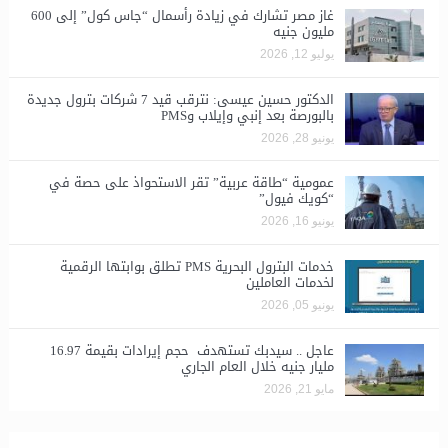
غاز مصر تشارك في زيادة رأسمال “جاس كول” إلى 600
مليون جنيه
يوليو 12, 2026
الدكتور حسين عيسى: نترقب قيد 7 شركات بترول جديدة
بالبورصة بعد إنبي وإيلاب وPMS
يونيو 28, 2026
​عمومية “طاقة عربية” تقر الاستحواذ على حصة في
“كويك فيول”
يونيو 16, 2026
خدمات البترول البحرية PMS تطلق بوابتها الرقمية
لخدمات العاملين
يونيو 05, 2026
عاجل .. سيدبك تستهدف حجم إيرادات بقيمة 16.97
مليار جنيه خلال العام الجاري
مايو 21, 2026