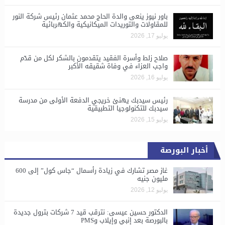
باور نيوز ينعى والدة الحاج محمد عثمان رئيس شركة النور
للمقاولات والتوريدات الميكانيكية والكهربائية
يوليو 17, 2026
صلاح زلط وأسرة الفقيد يتقدمون بالشكر لكل من قدّم
واجب العزاء في وفاة شقيقه الأكبر
يوليو 16, 2026
رئيس سيدبك يهنئ خريجي الدفعة الأولى من مدرسة
سيدبك للتكنولوجيا التطبيقية
يوليو 15, 2026
أخبار البورصة
غاز مصر تشارك في زيادة رأسمال “جاس كول” إلى 600
مليون جنيه
يوليو 12, 2026
الدكتور حسين عيسى: نترقب قيد 7 شركات بترول جديدة
بالبورصة بعد إنبي وإيلاب وPMS