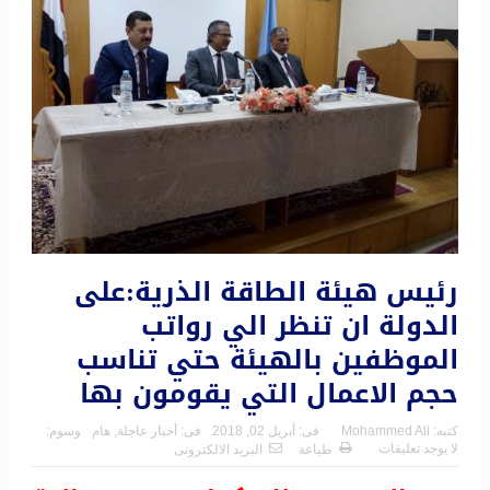
رئيس هيئة الطاقة الذرية:على
الدولة ان تنظر الي رواتب
الموظفين بالهيئة حتي تناسب
حجم الاعمال التي يقومون بها
كتبه:
Mohammed Ali
فى:
أبريل 02, 2018
فى:
أخبار عاجلة
,
هام
وسوم:
لا يوجد تعليقات
طباعة
البريد الالكترونى