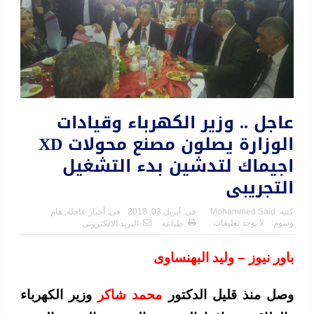
عاجل .. وزير الكهرباء وقيادات
الوزارة يصلون مصنع محولات XD
اجيماك لتدشين بدء التشغيل
التجريبى
كتبه:
Mohammed Said
فى:
أبريل 03, 2018
فى:
أخبار عاجلة
,
هام
وسوم:
لا يوجد تعليقات
طباعة
البريد الالكترونى
باور نيوز – وليد البهنساوى
وصل منذ قليل الدكتور
محمد شاكر
وزير الكهرباء