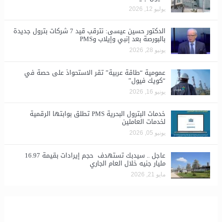
يوليو 12, 2026
الدكتور حسين عيسى: نترقب قيد 7 شركات بترول جديدة
بالبورصة بعد إنبي وإيلاب وPMS
يونيو 28, 2026
​عمومية “طاقة عربية” تقر الاستحواذ على حصة في
“كويك فيول”
يونيو 16, 2026
خدمات البترول البحرية PMS تطلق بوابتها الرقمية
لخدمات العاملين
يونيو 05, 2026
عاجل .. سيدبك تستهدف حجم إيرادات بقيمة 16.97
مليار جنيه خلال العام الجاري
مايو 21, 2026