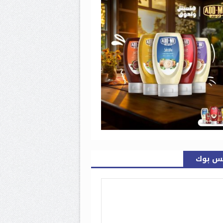
س بوك