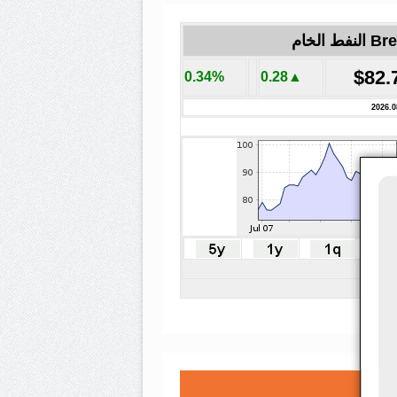
لنفط الخام
$82.
0.34%
▲0.28
2026.0