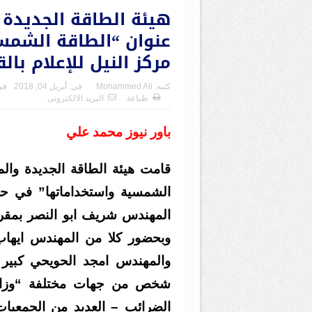
هيئة الطاقة الجديدة 
عنوان “الطاقة الشمسي
مركز النيل للإعلام بال
كتبه:
Mohammed Ali
فى:
أبريل 04, 2018
فى
طباعة
البريد الالكترونى
باور نيوز محمد علي
قامت هيئة الطاقة الجديدة والم
الشمسية واستخداماتها” في حض
المهندس شريف ابو النصر بمقر ال
وبحضور كلا من المهندس ايهاب
والمهندس
شخص من جهات مختلفة “وزارة ا
الضرائب – العديد من الجمعيات