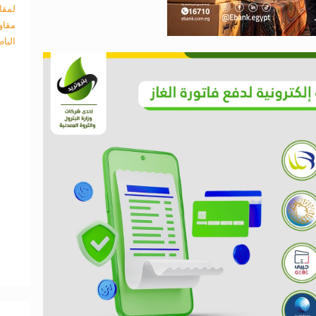
لمقا
مقاو
البا