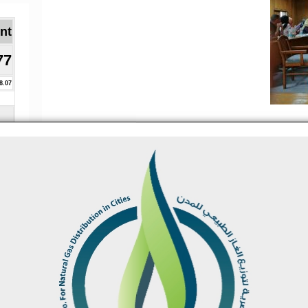
Brent ا
77
8.07