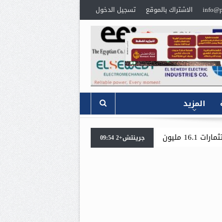
info@p
الاشتراك بالموقع
تسجيل الدخول
المزيد
«جنوب الوادي القابضة للبترول» تنظم لقاءً توعويًا حول إدارة 
جرينتش+2 09:54