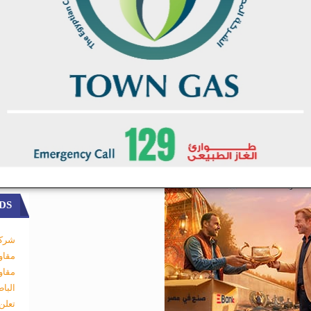
DS
شركة
مقاو
مقاو
البا
تعلن