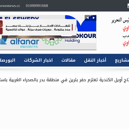
owernews.cc
01090991668
شاريع
أخبار النقل
مقالات
اخبار الشركات
البورصة
ر بئرين في منطقة بدر بالصحراء الغربية باستثمارات 16.1 مليون دولار