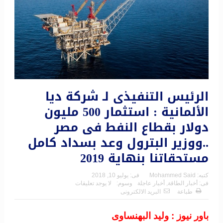
الرئيس التنفيذى لـ شركة ديا
الألمانية : استثمار 500 مليون
دولار بقطاع النفط فى مصر
..ووزير البترول وعد بسداد كامل
مستحقاتنا بنهاية 2019
كتبه:
Mohammed Said
فى:
يوليو 10, 2018
فى:
أخبار الطاقة
,
أخبار عاجلة
وسوم:
لا يوجد تعليقات
طباعة
البريد الالكترونى
باور نيوز : وليد البهنساوى