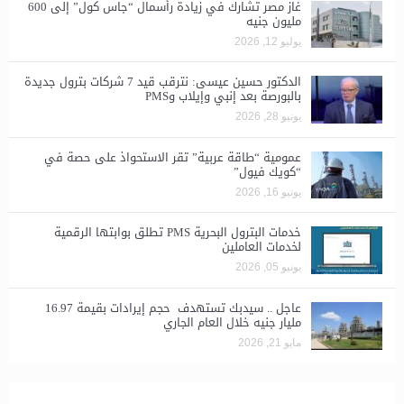
غاز مصر تشارك في زيادة رأسمال “جاس كول” إلى 600
مليون جنيه
يوليو 12, 2026
الدكتور حسين عيسى: نترقب قيد 7 شركات بترول جديدة
بالبورصة بعد إنبي وإيلاب وPMS
يونيو 28, 2026
​عمومية “طاقة عربية” تقر الاستحواذ على حصة في
“كويك فيول”
يونيو 16, 2026
خدمات البترول البحرية PMS تطلق بوابتها الرقمية
لخدمات العاملين
يونيو 05, 2026
عاجل .. سيدبك تستهدف حجم إيرادات بقيمة 16.97
مليار جنيه خلال العام الجاري
مايو 21, 2026