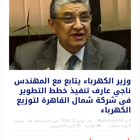
وزير الكهرباء يتابع مع المهندس
ناجي عارف تنفيذ خطط التطوير
فى شركة شمال القاهرة لتوزيع
الكهرباء
كتبه:
Mohammed Ali
فى:
يوليو 11, 2018
فى:
أخبار عاجلة
,
هام
وسوم:
لا يوجد تعليقات
طباعة
البريد الالكترونى