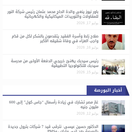
باور نيوز ينعى والدة الحاج محمد عثمان رئيس شركة النور
للمقاولات والتوريدات الميكانيكية والكهربائية
يوليو 17, 2026
صلاح زلط وأسرة الفقيد يتقدمون بالشكر لكل من قدّم
واجب العزاء في وفاة شقيقه الأكبر
يوليو 16, 2026
رئيس سيدبك يهنئ خريجي الدفعة الأولى من مدرسة
سيدبك للتكنولوجيا التطبيقية
يوليو 15, 2026
أخبار البورصة
غاز مصر تشارك في زيادة رأسمال “جاس كول” إلى 600
مليون جنيه
يوليو 12, 2026
الدكتور حسين عيسى: نترقب قيد 7 شركات بترول جديدة
بالبورصة بعد إنبي وإيلاب وPMS