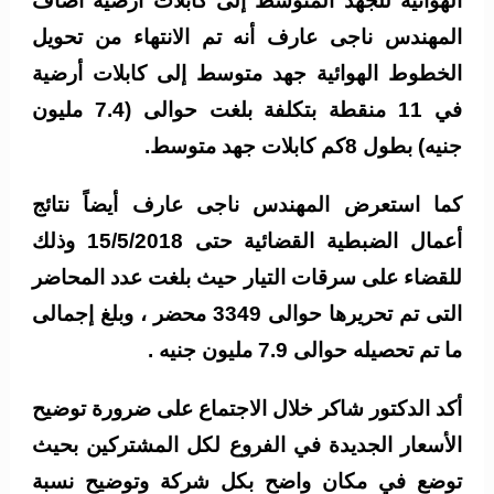
الهوائية للجهد المتوسط إلى كابلات أرضية أضاف
المهندس ناجى عارف أنه تم الانتهاء من تحويل
الخطوط الهوائية جهد متوسط إلى كابلات أرضية
في 11 منقطة بتكلفة بلغت حوالى (7.4 مليون
جنيه) بطول 8كم كابلات جهد متوسط.
كما استعرض المهندس ناجى عارف أيضاً نتائج
أعمال الضبطية القضائية حتى 15/5/2018 وذلك
للقضاء على سرقات التيار حيث بلغت عدد المحاضر
التى تم تحريرها حوالى 3349 محضر ، وبلغ إجمالى
ما تم تحصيله حوالى 7.9 مليون جنيه .
أكد الدكتور شاكر خلال الاجتماع على ضرورة توضيح
الأسعار الجديدة في الفروع لكل المشتركين بحيث
توضع في مكان واضح بكل شركة وتوضيح نسبة