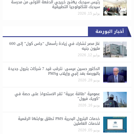
رئيس سيدبك يهنئ خريجي الدفعة الأولى من مدرسة
سيدبك للتكنولوجيا التطبيقية
يوليو 15, 2026
أخبار البورصة
غاز مصر تشارك في زيادة رأسمال “جاس كول” إلى 600
مليون جنيه
يوليو 12, 2026
الدكتور حسين عيسى: نترقب قيد 7 شركات بترول جديدة
بالبورصة بعد إنبي وإيلاب وPMS
يونيو 28, 2026
​عمومية “طاقة عربية” تقر الاستحواذ على حصة في
“كويك فيول”
يونيو 16, 2026
خدمات البترول البحرية PMS تطلق بوابتها الرقمية
لخدمات العاملين
يونيو 05, 2026