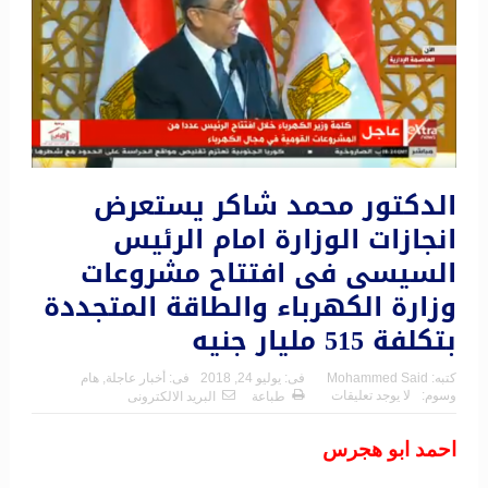
الدكتور محمد شاكر يستعرض
انجازات الوزارة امام الرئيس
السيسى فى افتتاح مشروعات
وزارة الكهرباء والطاقة المتجددة
بتكلفة 515 مليار جنيه
كتبه:
Mohammed Said
فى:
يوليو 24, 2018
فى:
أخبار عاجلة
,
هام
وسوم:
لا يوجد تعليقات
طباعة
البريد الالكترونى
احمد ابو هجرس