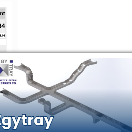
Brent ا
64
8.06