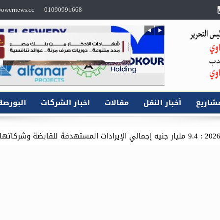
owernews.cc
01090991668
شاريع
أخبار النقل
مقالات
اخبار الشركات
البورصة