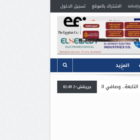
info@p
الاشتراك بالموقع
تسجيل الدخول
المزيد
في احتفالية يسودها الحب والود والوفا
جرينتش+2 02:49