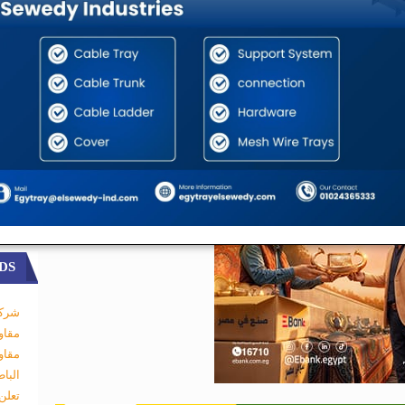
DS
شركة
مقاو
مقاو
البا
تعلن