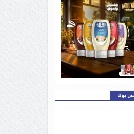
س بوك