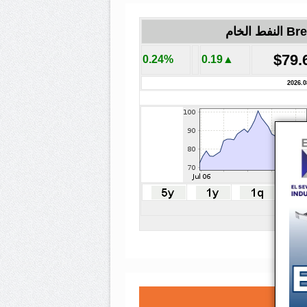
لنفط الخام
$79.
0.24%
▲0.19
2026.0