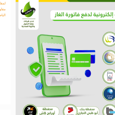
لمقا
مقاو
البا