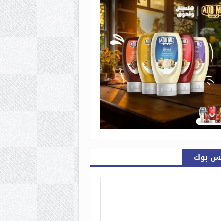
س بوك