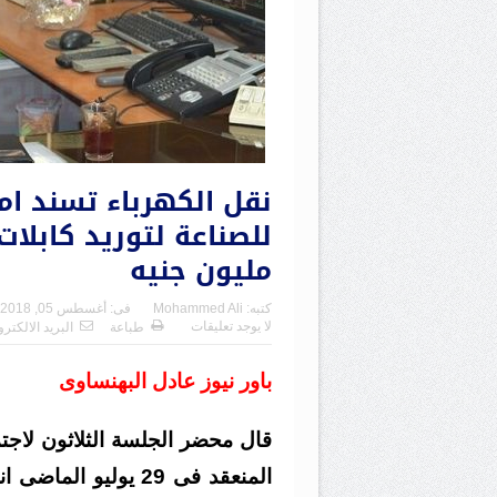
نقل الكهرباء تسند ام
مليون جنيه
كتبه:
Mohammed Ali
فى:
أغسطس 05, 2018
لا يوجد تعليقات
طباعة
البريد الالكتر
باور نيوز عادل البهنساوى
قال محضر الجلسة الثلاثون لاجت
المنعقد فى 29 يوليو