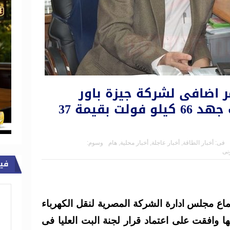
ر اضافى لشركة جيزة باور
للصناعة لتوريد كابلات جهد 66 كيلو فولت بقيمة 37
فى:
أخبار الطاقة
,
أخبار عاجلة
,
أخبار محلية
,
هام
وسوم:
ونى
في
ماع مجلس ادارة الشركة المصرية لنقل الكهرباء
 الماضى انها وافقت على اعتماد قرار لجنة البت العليا فى