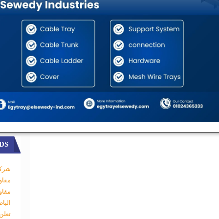
كابلات أرضية جهد 66 ك . ف نحاس غلاف رصاص من النوع XLPE قطاع
360×1 مم2 بكمية 20 وبسعر الوحدة بالجنيه 1851000 بإجمالى 37020000
ليكون الاجمالى بعد التخفيض غير شامل ضريبة القيمة المضافة 37020000 (
ن الف جنيها مصريا لاغير ) غير شاملة ضريبة
القيمة المضافة بالنسبة الواردة بالقانون رقم
67 لسنة 2016 بتاريخ 2016/9/7 ولائحته التنفيذية بنسبة 5 % طبقا لكتاب وزير
ريخ 2018/3/7 وبنفس شروط ومواصفات أمر التوريد الاصلى والفاكس
DS
شركة
مقاو
مقاو
البا
تعلن