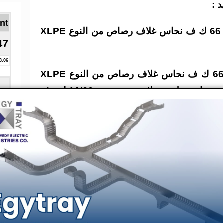
 :
Brent ا
كمية 25 كم كابلات ارضية جهد 66 ك ف نحاس غلاف رصاص من النوع XLPE
47
8.06
كمية 4 كم كابلات ارضية جهد 66 ك ف نحاس غلاف رصاص من النوع XLPE
قطاع 800×1 مم2 اللازمة لازدواج ربط محطة محولات جهينة جهد 11/66 ك . ف
 شرق الاقصر – جنوب الاقصر بالشبكة الكهربائية
بمنطقة كهرباء مصر العليا من خلال المناقصة المحدودة
رقم 2018/2017/42 جلسة 2016/2/15 وبمدة توريد شهرين تبدأ من تاريخ أمر
التوريد وذلك لتوريد كمية 20 كم كابلات ارضية جهد 66 ك ف نحاس غلاف
رصاص من النوع XLPE قطاع 630×1 مم2 اللازمة لعملية فتح خط بنى رافع
ديروط ( دخول-خروج) على محطة محولات القوصية الجديدة جهد 66/11 ك ف