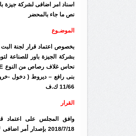
اسناد امر اضافى لشركة جيزة باو
نص ما جاء بالمحضر
الموضـوع
بخصوص اعتماد قرار لجنة البت ال
بنى رافع – ديروط ( دخول -خر
11/66 ك.ف
القرار