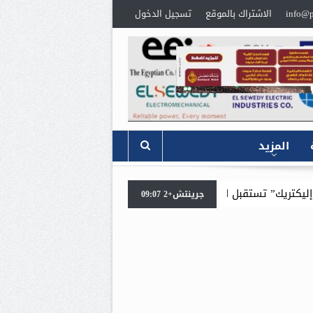
info@p
الاشتراك بالموقع
تسجيل الدخول
المزيد
لملحق التجاري السعودي لمناقشة خطط التوسع في المملكة
وزير
جرينتش+2 09:07