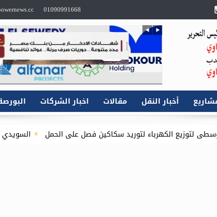
owernews.cc
01090991668
شاريع
أخبار النقل
مقالات
اخبار الشركات
البورصة
اء لتوريد سكاكين فصل على الحمل
السويدي إليكتريك” تستقبل ا