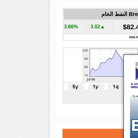
لنفط الخام
$82.
3.66%
▲3.02
2026.0