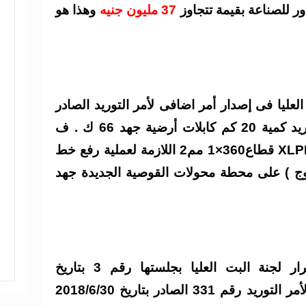
ر للصناعة بقيمة تتجاوز
37 مليون جنيه
وهذا هو
عليا فى إصدار أمر اضافى لأمر التوريد الصادر
بشركة الجيزة باور للصناعة لتوريد كمية 20 كم كابلات أرضية جهد 66 ك . ف
نحاس غلاف رصاص من النوع XLPE قطاع360×1 مم2 اللازمة لعملية رفع خط
وج ) على محطة محولات القوصية الجديدة جهد
وافق المجلس على اعتماد قرار لجنة البت العليا بجلستها رقم 3 بتاريخ
2018/7/18 بإصدار أمر اضافى لأمر التوريد رقم 331 الصادر بتاريخ 2018/6/30