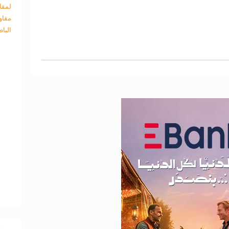
لمقا
مقاو
البا