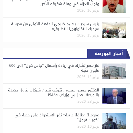
واجب العزاء في وفاة شقيقه الأكبر
يوليو 16, 2026
رئيس سيدبك يهنئ خريجي الدفعة الأولى من مدرسة
سيدبك للتكنولوجيا التطبيقية
يوليو 15, 2026
أخبار البورصة
غاز مصر تشارك في زيادة رأسمال “جاس كول” إلى 600
مليون جنيه
يوليو 12, 2026
الدكتور حسين عيسى: نترقب قيد 7 شركات بترول جديدة
بالبورصة بعد إنبي وإيلاب وPMS
يونيو 28, 2026
​عمومية “طاقة عربية” تقر الاستحواذ على حصة في
“كويك فيول”
يونيو 16, 2026