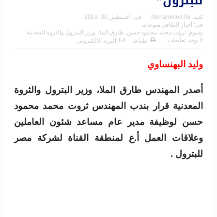
للبترول”
كتبه:
Mohammed Ali
فى:
أغسطس 30, 2019
فى:
أخبار الطاقة
,
منوعات
وسوم:
ثروت محمد محمود حسن
,
طارق الملا
,
وزير البترول والثروة المعدنية
لا يوجد تعليقات
طباعة
البريد الالكترونى
وليد البهنساوي
أصدر المهندس طارق الملا، وزير البترول والثروة
المعدنية قرار بندب المهندس ثروت محمد محمود
حسن لوظيفة مدير عام مساعد شئون العاملين
وعلاقات العمل أ.ع لمنطقة القناة لشركة مصر
للبترول .