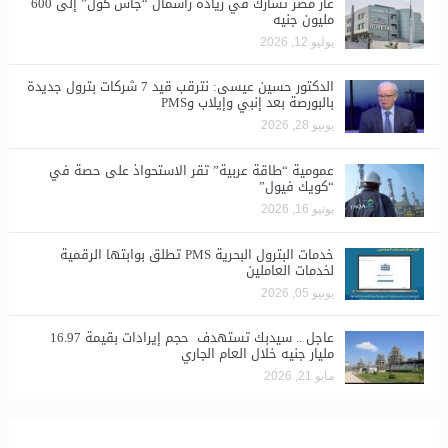
غاز مصر تشارك في زيادة رأسمال “جاس كول” إلى 600
مليون جنيه
يوليو 12, 2026
الدكتور حسين عيسى: نترقب قيد 7 شركات بترول جديدة
بالبورصة بعد إنبي وإيلاب وPMS
يونيو 28, 2026
​عمومية “طاقة عربية” تقر الاستحواذ على حصة في
“كويك فيول”
يونيو 16, 2026
خدمات البترول البحرية PMS تطلق بوابتها الرقمية
لخدمات العاملين
يونيو 05, 2026
عاجل .. سيدبك تستهدف حجم إيرادات بقيمة 16.97
مليار جنيه خلال العام الجاري
مايو 21, 2026