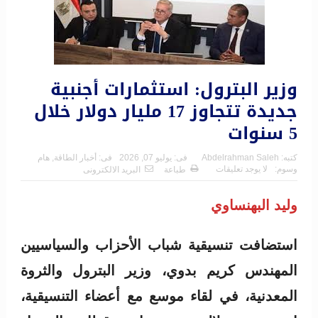
وزير البترول: استثمارات أجنبية
جديدة تتجاوز 17 مليار دولار خلال
5 سنوات
كتبه:
Abdelrahman Saleh
فى:
يوليو 07, 2026
فى:
أخبار الطاقة
,
هام
وسوم:
لا يوجد تعليقات
طباعة
البريد الالكترونى
وليد البهنساوي
استضافت تنسيقية شباب الأحزاب والسياسيين
المهندس كريم بدوي، وزير البترول والثروة
المعدنية، في لقاء موسع مع أعضاء التنسيقية،