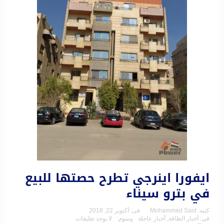
ايفورا اينرجي تطرح حصتها للبيع
في بترو سيناء
كتبه:
Mohammed Said
فى:
أكتوبر 22, 2018
فى:
أخبار الطاقة
,
أخبار عاجلة
وسوم:
لا يوجد تعليقات