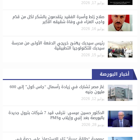
يوليو 17, 2026
صلاح زلط وأسرة الفقيد يتقدمون بالشكر لكل من قدّم
واجب العزاء في وفاة شقيقه الأكبر
يوليو 16, 2026
رئيس سيدبك يهنئ خريجي الدفعة الأولى من مدرسة
سيدبك للتكنولوجيا التطبيقية
يوليو 15, 2026
أخبار البورصة
غاز مصر تشارك في زيادة رأسمال “جاس كول” إلى 600
مليون جنيه
يوليو 12, 2026
الدكتور حسين عيسى: نترقب قيد 7 شركات بترول جديدة
بالبورصة بعد إنبي وإيلاب وPMS
يونيو 28, 2026
​عمومية “طاقة عربية” تقر الاستحواذ على حصة في