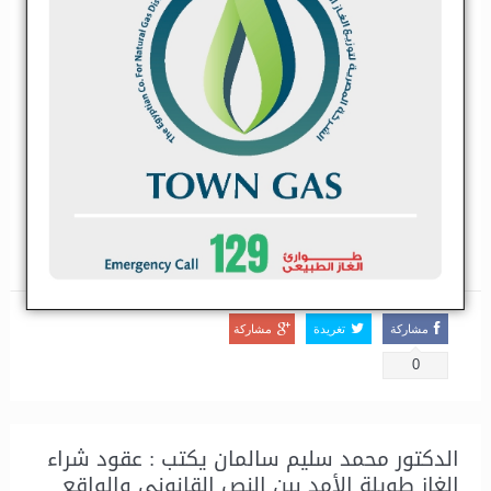
يُعد مضيق هرمز أحد أهم الممرات الملاحية في العالم، حيث تعبر من
خلاله كميات ضخمة من شحنات النفط والغاز الطبيعي المسال المتجهة
إلى الأسواق العالمية. وأي تهديد بإغلاق هذا المضيق ينعكس فورًا على...
اقرأ المزيد
مشاركة
تغريدة
مشاركة
0
الدكتور محمد سليم سالمان يكتب : عقود شراء
الغاز طويلة الأمد بين النص القانوني والواقع