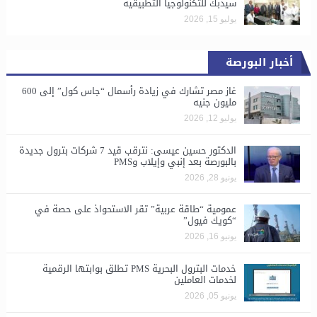
سيدبك للتكنولوجيا التطبيقية
يوليو 15, 2026
أخبار البورصة
غاز مصر تشارك في زيادة رأسمال “جاس كول” إلى 600
مليون جنيه
يوليو 12, 2026
الدكتور حسين عيسى: نترقب قيد 7 شركات بترول جديدة
بالبورصة بعد إنبي وإيلاب وPMS
يونيو 28, 2026
​عمومية “طاقة عربية” تقر الاستحواذ على حصة في
“كويك فيول”
يونيو 16, 2026
خدمات البترول البحرية PMS تطلق بوابتها الرقمية
لخدمات العاملين
يونيو 05, 2026