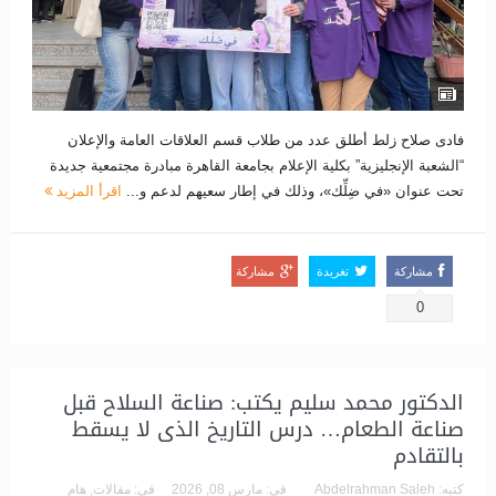
فادى صلاح زلط أطلق عدد من طلاب قسم العلاقات العامة والإعلان
“الشعبة الإنجليزية” بكلية الإعلام بجامعة القاهرة مبادرة مجتمعية جديدة
تحت عنوان «في ضِلِّك»، وذلك في إطار سعيهم لدعم و...
اقرأ المزيد
مشاركة
تغريدة
مشاركة
0
الدكتور محمد سليم يكتب: صناعة السلاح قبل
صناعة الطعام… درس التاريخ الذى لا يسقط
بالتقادم
كتبه:
Abdelrahman Saleh
فى:
مارس 08, 2026
فى:
مقالات
,
هام