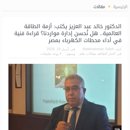
للغاز (LPP)
الرئيسية
مقالات
الدكتور خالد عبد العزيز يكتب: أزمة الطاقة
العالمية.. هل نُحسن إدارة مواردنا؟ قراءة فنية
في أداء محطات الكهرباء بمصر
كتبه:
Abdelrahman Saleh
فى:
أبريل 19, 2026
فى:
أخبار الطاقة
,
مقالات
,
هام
وسوم:
لا يوجد تعليقات