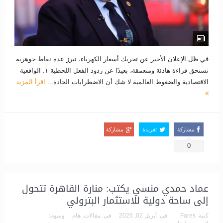
في ظل الإعلان الأخير عن تحريك أسعار الكهرباء، تبرز عدة نقاط جوهرية
تستحق قراءة هادئة ومتعمقة، بعيدًا عن ردود الفعل اللحظية ١. الواقعية
الاقتصادية والضغوط العالمية لا شك أن الاضطرابات الحادة...
اقرأ المزيد
مشاركة
تغريدة
مشاركة
0
عماد حمدي منسي يكتب: منارة القاهرة تتحول
إلى ساحة دولية للاستثمار البترولي
كتبه:
Fares
فى:
أبريل 02, 2026
فى:
مقالات
,
هام
وسوم: