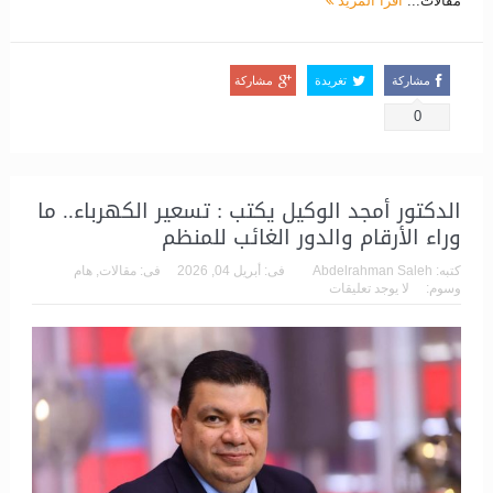
مقالات...
اقرأ المزيد
مشاركة
تغريدة
مشاركة
0
الدكتور أمجد الوكيل يكتب : تسعير الكهرباء.. ما
وراء الأرقام والدور الغائب للمنظم
كتبه:
Abdelrahman Saleh
فى:
أبريل 04, 2026
فى:
مقالات
,
هام
وسوم:
لا يوجد تعليقات