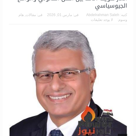
الجيوسياسي
كتبه:
Abdelrahman Saleh
فى:
مارس 01, 2026
فى:
مقالات
,
هام
وسوم:
لا يوجد تعليقات