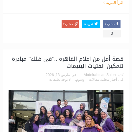
اقرأ المزيد
مشاركة
تغريدة
مشاركة
0
قصة أمل من اعلام القاهرة ..”فى ظلك” مبادرة
لتمكين الفتيات اليتيمات
كتبه:
Abdelrahman Saleh
فى:
مارس 13, 2026
فى:
أخبار محلية
,
مقالات
وسوم:
لا يوجد تعليقات