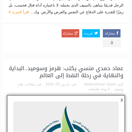
الرجل قديمًا يتباهى بالسيف الذى يحمله، لا باعتباره أداة قتال فحسب، بل
رمزًا للقدرة على الدفاع عن النفس والعرض والأرض. وك...
اقرأ المزيد
مشاركة
تغريدة
مشاركة
0
عماد حمدي منسي يكتب: هرمز وسوميد..البداية
والنهاية في رحلة النفط إلى العالم
كتبه:
Abdelrahman Saleh
فى:
مارس 05, 2026
فى:
مقالات
,
هام
وسوم:
لا يوجد تعليقات
X