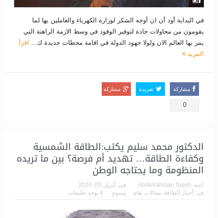
في البداية أود أن ان أوجه الشكر لوزارة الكهرباء والعاملين بها لما
يقومون من محاولات جادة لتوفير الوقود في وسط الازمة الراهنة التي
يمر بها العالم الان ولولا جهود الدولة في اقامة محطات جديدة ك...
اقرأ
المزيد
مشاركة
تغريدة
مشاركة
0
الدكتور محمد سليم يكتب:الطاقة الشمسية
وكفاءة الطاقة… تهديد أم فرصة؟ بين ما تريده
المنظومة وما يحتاجه الوطن
كتبه:
Abdelrahman Saleh
فى:
أبريل 05, 2026
فى:
أخبار الطاقة
,
مقالات
,
هام
وسوم:
لا يوجد تعليقات