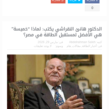
0
الدكتور هانئ النقراشي يكتب: لماذا “خميسة”
هي الأفضل لمستقبل الطاقة في مصر؟
كتبه:
Abdelrahman Saleh
فى:
مارس 29, 2026
فى:
أخبار الطاقة
,
مقالات
,
هام
وسوم:
لا يوجد تعليقات